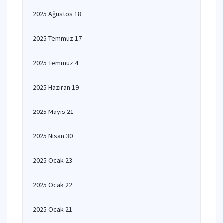
2025 Ağustos 18
2025 Temmuz 17
2025 Temmuz 4
2025 Haziran 19
2025 Mayıs 21
2025 Nisan 30
2025 Ocak 23
2025 Ocak 22
2025 Ocak 21