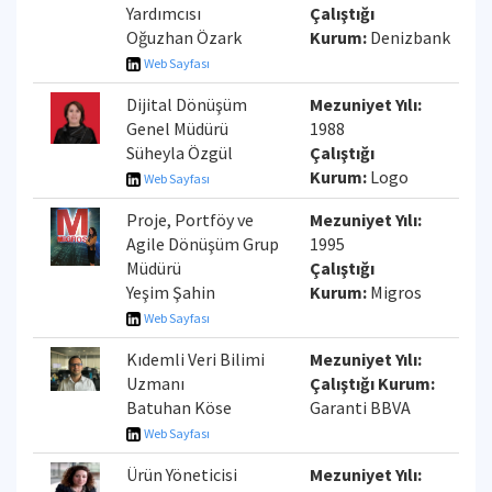
Yardımcısı
Çalıştığı
Oğuzhan Özark
Kurum:
Denizbank
Web Sayfası
Dijital Dönüşüm
Mezuniyet Yılı:
Genel Müdürü
1988
Süheyla Özgül
Çalıştığı
Kurum:
Logo
Web Sayfası
Proje, Portföy ve
Mezuniyet Yılı:
Agile Dönüşüm Grup
1995
Müdürü
Çalıştığı
Yeşim Şahin
Kurum:
Migros
Web Sayfası
Kıdemli Veri Bilimi
Mezuniyet Yılı:
Uzmanı
Çalıştığı Kurum:
Batuhan Köse
Garanti BBVA
Web Sayfası
Ürün Yöneticisi
Mezuniyet Yılı: