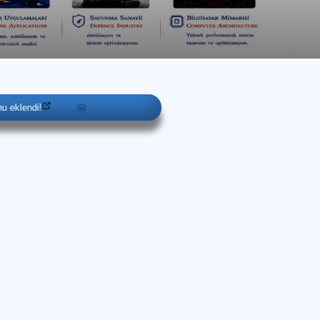
di!
Taslak staj raporunun İngilizce versiyonu eklendi!