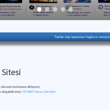
Taslak staj raporunun İngilizce versiyonu eklen
Sitesi
in devamı butonuna tıklayınız.
n ulaşabilirsiniz:
İTÜ MAT Havuz Dersleri