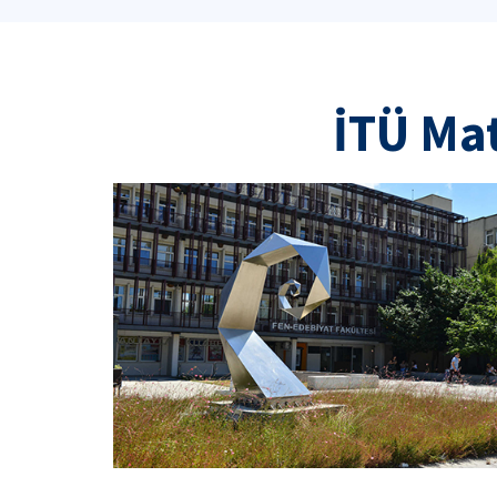
İTÜ Ma