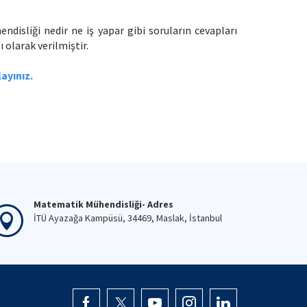
disliği nedir ne iş yapar gibi soruların cevapları
 olarak verilmiştir.
layınız.
Matematik Mühendisliği- Adres
İTÜ Ayazağa Kampüsü, 34469, Maslak, İstanbul