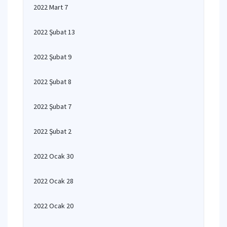
2022 Mart 7
2022 Şubat 13
2022 Şubat 9
2022 Şubat 8
2022 Şubat 7
2022 Şubat 2
2022 Ocak 30
2022 Ocak 28
2022 Ocak 20