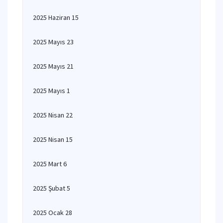
2025 Haziran 15
2025 Mayıs 23
2025 Mayıs 21
2025 Mayıs 1
2025 Nisan 22
2025 Nisan 15
2025 Mart 6
2025 Şubat 5
2025 Ocak 28