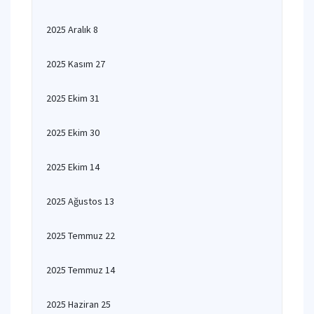
2025 Aralık 8
2025 Kasım 27
2025 Ekim 31
2025 Ekim 30
2025 Ekim 14
2025 Ağustos 13
2025 Temmuz 22
2025 Temmuz 14
2025 Haziran 25