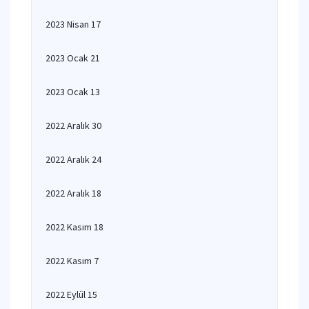
2023 Nisan 17
2023 Ocak 21
2023 Ocak 13
2022 Aralık 30
2022 Aralık 24
2022 Aralık 18
2022 Kasım 18
2022 Kasım 7
2022 Eylül 15