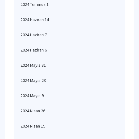
2024 Temmuz 1
2024 Haziran 14
2024 Haziran 7
2024 Haziran 6
2024 Mayıs 31
2024 Mayıs 23
2024 Mayıs 9
2024 Nisan 26
2024 Nisan 19