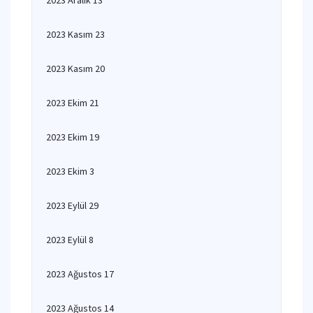
2023 Aralık 13
2023 Kasım 23
2023 Kasım 20
2023 Ekim 21
2023 Ekim 19
2023 Ekim 3
2023 Eylül 29
2023 Eylül 8
2023 Ağustos 17
2023 Ağustos 14